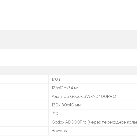
170 г
126х126х34 мм
Адаптер Godox BW-AD400PRO
130х130х40 мм
210 г
Godox AD300Pro (через переходное коль
Bowens