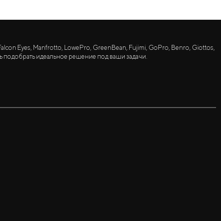
lcon Eyes, Manfrotto, LowePro, GreenBean, Fujimi, GoPro, Benro, Giottos,
ь подобрать идеальное решение под ваши задачи.