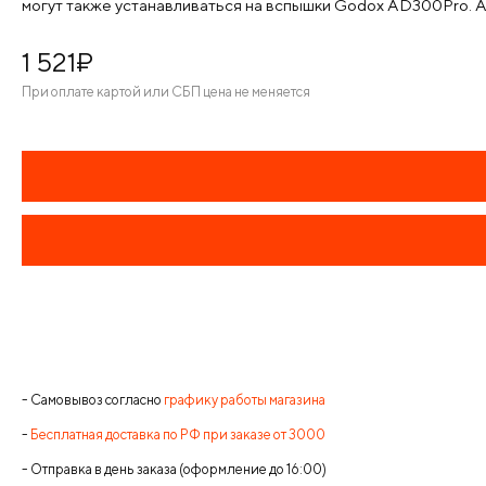
могут также устанавливаться на вспышки Godox AD300Pro. А
1 521
¤
При оплате картой или СБП цена не меняется
- Самовывоз согласно
графику работы магазина
-
Бесплатная доставка по РФ при заказе от 3000
- Отправка в день заказа (оформление до 16:00)