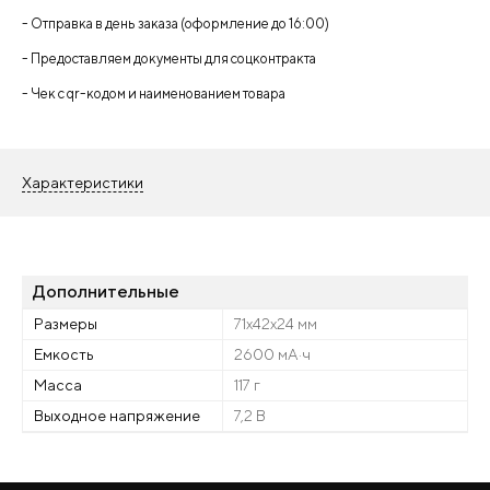
- Отправка в день заказа (оформление до 16:00)
- Предоставляем документы для соцконтракта
- Чек с qr-кодом и наименованием товара
Характеристики
Дополнительные
Размеры
71х42х24 мм
Емкость
2600 мА·ч
Масса
117 г
Выходное напряжение
7,2 В