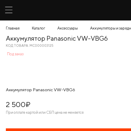
Главная
Каталог
Аксессуары
Аккумуляторы и зарядн
Аккумулятор Panasonic VW-VBG6
КОД ТОВАРА: МС000003125
Под заказ
Аккумулятор Panasonic VW-VBG6
2 500
¤
При оплате картой или СБП цена не меняется