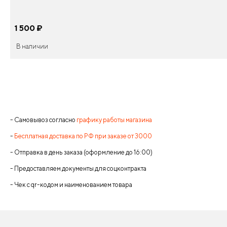
1 500
¤
В наличии
- Самовывоз согласно
графику работы магазина
-
Бесплатная доставка по РФ при заказе от 3000
- Отправка в день заказа (оформление до 16:00)
- Предоставляем документы для соцконтракта
- Чек с qr-кодом и наименованием товара