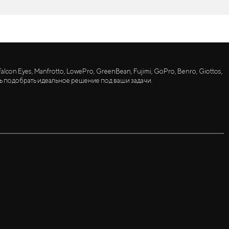
lcon Eyes, Manfrotto, LowePro, GreenBean, Fujimi, GoPro, Benro, Giottos,
ь подобрать идеальное решение под ваши задачи.