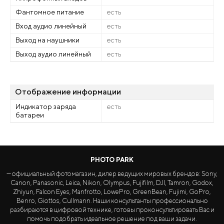
Фантомное питание
есть
Вход аудио линейный
есть
Выход на наушники
есть
Выход аудио линейный
есть
Отображение информации
Индикатор заряда
есть
батареи
PHOTO PARK
— официальный фотомагазин, дилер ведущих мировых брендов: Sony,
Canon, Panasonic, Leica, Nikon, Olympus, Fujifilm, DJI, Tamron, Godox,
Zhiyun, Falcon Eyes, Manfrotto, LowePro, GreenBean, Fujimi, GoPro,
Benro, Giottos, Cullmann. Наши консультанты профессионально
разбираются в цифровой технике, готовы проконсультировать Вас и
помочь подобрать идеальное решение под ваши задачи.