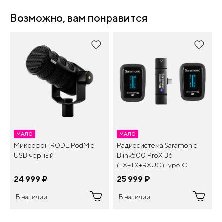
Возможно, вам понравится
МАЛО
МАЛО
Микрофон RODE PodMic
Радиосистема Saramonic
USB черный
Blink500 ProX B6
(TX+TX+RXUC) Type C
24 999
¤
25 999
¤
В наличии
В наличии