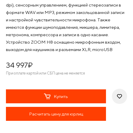
dpi), сенсорным управлением, функцией стереозаписи в
формате WAV или MP3, режимом закольцованной записи
и настройкой чувствительности микрофона. Также
имеются функции шумоподавления, микшера, лимитера,
метронома, компрессора и записи в одно касание.
Устройство ZOOM H8 оснащено микрофонным входом,
выходом для наушников и разъемами XLR, microUSB
34 997
¤
При оплате картой или СБП цена не меняется
Купить
Расчитать цену для юрлиц