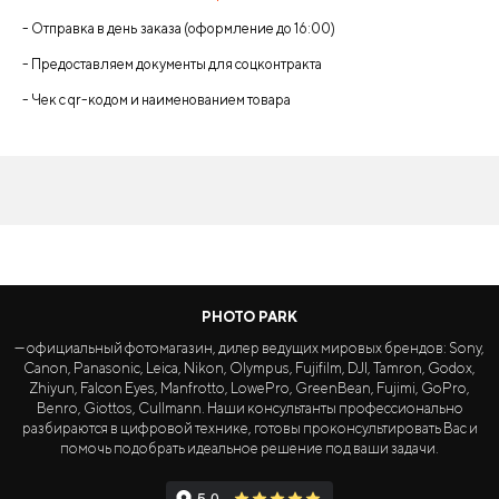
- Отправка в день заказа (оформление до 16:00)
- Предоставляем документы для соцконтракта
- Чек с qr-кодом и наименованием товара
PHOTO PARK
— официальный фотомагазин, дилер ведущих мировых брендов: Sony,
Canon, Panasonic, Leica, Nikon, Olympus, Fujifilm, DJI, Tamron, Godox,
Zhiyun, Falcon Eyes, Manfrotto, LowePro, GreenBean, Fujimi, GoPro,
Benro, Giottos, Cullmann. Наши консультанты профессионально
разбираются в цифровой технике, готовы проконсультировать Вас и
помочь подобрать идеальное решение под ваши задачи.