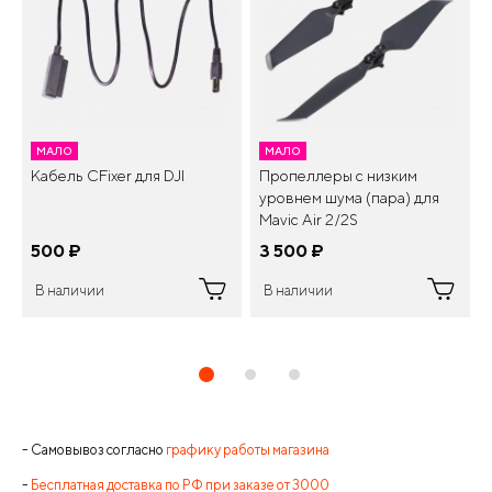
МАЛО
МАЛО
Кабель CFixer для DJI
Пропеллеры с низким
уровнем шума (пара) для
Mavic Air 2/2S
500
¤
3 500
¤
В наличии
В наличии
- Самовывоз согласно
графику работы магазина
-
Бесплатная доставка по РФ при заказе от 3000