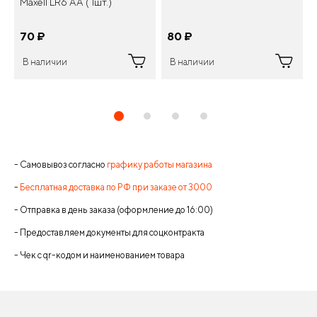
Maxell LR6 AA ( 1шт.)
70
¤
80
¤
В наличии
В наличии
- Самовывоз согласно
графику работы магазина
-
Бесплатная доставка по РФ при заказе от 3000
- Отправка в день заказа (оформление до 16:00)
- Предоставляем документы для соцконтракта
- Чек с qr-кодом и наименованием товара