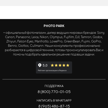
PHOTO PARK
— официальный фотомагазин, дилер ведущих мировых брендов: Sony,
Canon, Panasonic, Leica, Nikon, Olympus, Fujifilm, DJI, Tamron, Godox,
Zhiyun, Falcon Eyes, Manfrotto, LowePro, GreenBean, Fujimi, GoPro,
Benro, Giottos, Cullmann. Наши консультанты профессионально
разбираются в цифровой технике, готовы проконсультировать Вас и
помочь подобрать идеальное решение под ваши задачи.
ПОДДЕРЖКА
8 (800) 770-01-05
НАПИСАТЬ В WHATSAPP
8 (965) 486-87-15