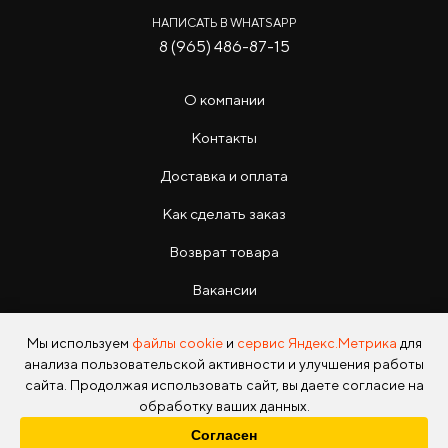
НАПИСАТЬ В WHATSAPP
8 (965) 486-87-15
О компании
Контакты
Доставка и оплата
Как сделать заказ
Возврат товара
Вакансии
Инструкции
Мы используем
файлы cookie
и
сервис Яндекс.Метрика
для
анализа пользовательской активности и улучшения работы
сайта. Продолжая использовать сайт, вы даете согласие на
обработку ваших данных.
Согласен
Copyright © 2026 Photo Park Все права защищены