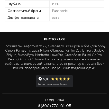
Глубина
8 мм
Совместимый бренд
Panasonic
Для фотоаппарата
есть
PHOTO PARK
— официальный фотомагазин, дилер ведущих мировых брендов: Sony,
Canon, Panasonic, Leica, Nikon, Olympus, Fujifilm, DJI, Tamron, Godox,
Zhiyun, Falcon Eyes, Manfrotto, LowePro, GreenBean, Fujimi, GoPro,
Benro, Giottos, Cullmann. Наши консультанты профессионально
разбираются в цифровой технике, готовы проконсультировать Вас и
помочь подобрать идеальное решение под ваши задачи.
ПОДДЕРЖКА
8 (800) 770-01-05