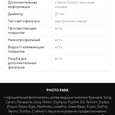
Дополнительная
стекло Schott; латунная
информация
оправа
Диаметр
67 мм
Тип светофильтра
нейтрально-серый
Просветляющее
есть
покрытие
Низкопрофильный
есть
Водоотталкивающее
есть
покрытие
Резьба для
есть
дополнительных
фильтров
PHOTO PARK
— официальный фотомагазин, дилер ведущих мировых брендов: Sony,
Canon, Panasonic, Leica, Nikon, Olympus, Fujifilm, DJI, Tamron, Godox,
Zhiyun, Falcon Eyes, Manfrotto, LowePro, GreenBean, Fujimi, GoPro,
Benro, Giottos, Cullmann. Наши консультанты профессионально