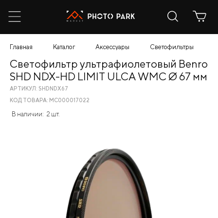
Главная
Каталог
Аксессуары
Светофильтры
С
Светофильтр ультрафиолетовый Benro
SHD NDX-HD LIMIT ULCA WMC Ø 67 мм
АРТИКУЛ: SHDNDX67
КОД ТОВАРА: МС000017022
В наличии:
2 шт.