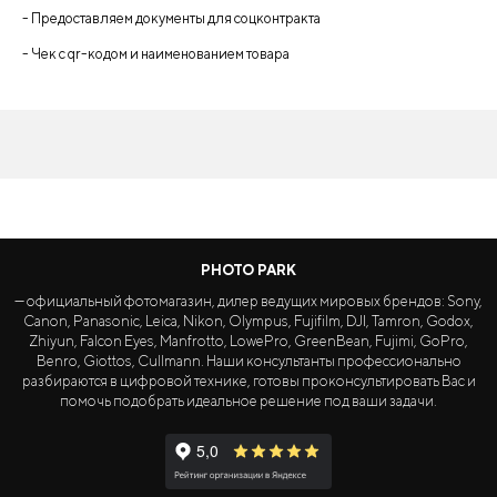
- Предоставляем документы для соцконтракта
- Чек с qr-кодом и наименованием товара
PHOTO PARK
— официальный фотомагазин, дилер ведущих мировых брендов: Sony,
Canon, Panasonic, Leica, Nikon, Olympus, Fujifilm, DJI, Tamron, Godox,
Zhiyun, Falcon Eyes, Manfrotto, LowePro, GreenBean, Fujimi, GoPro,
Benro, Giottos, Cullmann. Наши консультанты профессионально
разбираются в цифровой технике, готовы проконсультировать Вас и
помочь подобрать идеальное решение под ваши задачи.