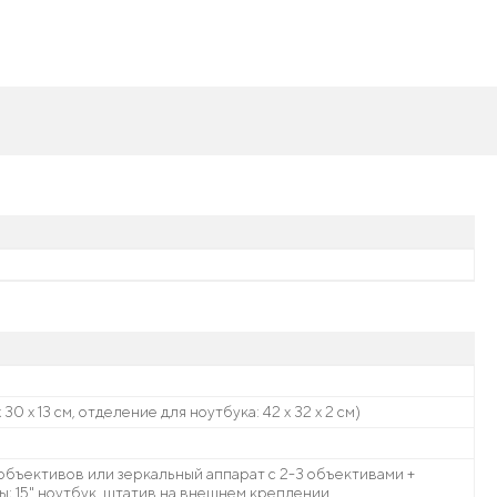
 30 х 13 см, отделение для ноутбука: 42 х 32 х 2 см)
 объективов или зеркальный аппарат с 2-3 объективами +
ры; 15" ноутбук, штатив на внешнем креплении