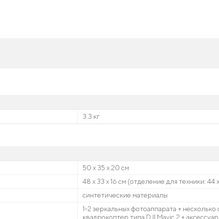
3.3 кг
50 х 35 х 20 см
48 х 33 х 16 см (отделение для техники: 44 х
синтетические материалы
1-2 зеркальных фотоаппарата + несколько
квадрокоптер типа DJI Mavic 2 + аксессуа