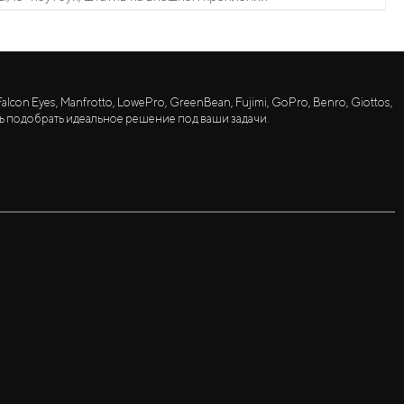
lcon Eyes, Manfrotto, LowePro, GreenBean, Fujimi, GoPro, Benro, Giottos,
ь подобрать идеальное решение под ваши задачи.