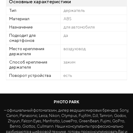
Основные характеристики
Тип
держатель
Материал
ABS
Назначение
для автомобиля
Подходит для
да
смартфонов
Место крепления
воздуховод
держателя
Способ крепления
зажим
держателя
Поворот устройства
есть
PHOTO PARK
— официальный фотомагазин, дилер ведущих мировых брендов: Sony,
Canon, Panasonic, Leica, Nikon, Olympus, Fujifilm, DJI, Tamron, Godox,
Zhiyun, Falcon Eyes, Manfrotto, LowePro, GreenBean, Fujimi, GoPro,
Benro, Giottos, Cullmann. Наши консультанты профессионально
разбираются в цифровой технике, готовы проконсультировать Вас и