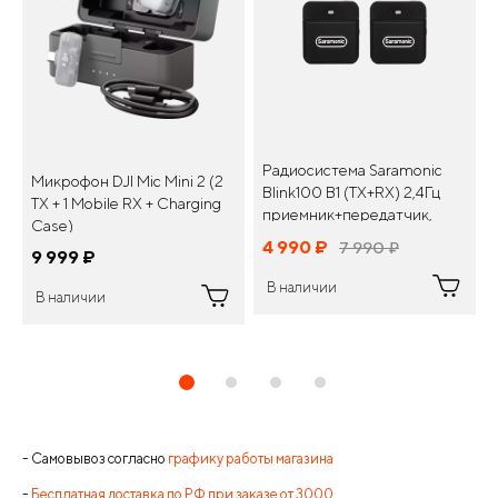
Радиосистема Saramonic
Микрофон DJI Mic Mini 2 (2
Blink100 B1 (TX+RX) 2,4Гц
TX + 1 Mobile RX + Charging
приемник+передатчик,
Case)
разъем 3,5мм
4 990
¤
7 990
¤
9 999
¤
В наличии
В наличии
- Самовывоз согласно
графику работы магазина
-
Бесплатная доставка по РФ при заказе от 3000