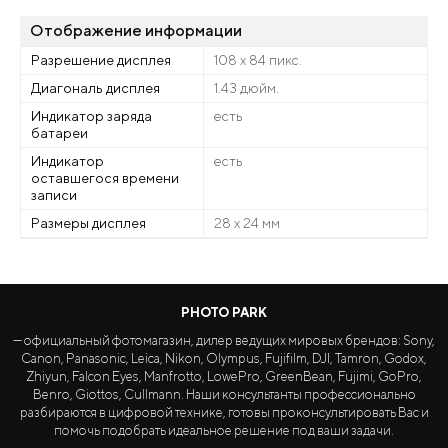
Отображение информации
Разрешение дисплея
108 х 84 пикс.
Диагональ дисплея
1.43 дюйм.
Индикатор заряда
есть
батареи
Индикатор
есть
оставшегося времени
записи
Размеры дисплея
28 х 24 мм
PHOTO PARK
— официальный фотомагазин, дилер ведущих мировых брендов: Sony,
Canon, Panasonic, Leica, Nikon, Olympus, Fujifilm, DJI, Tamron, Godox,
Zhiyun, Falcon Eyes, Manfrotto, LowePro, GreenBean, Fujimi, GoPro,
Benro, Giottos, Cullmann. Наши консультанты профессионально
разбираются в цифровой технике, готовы проконсультировать Вас и
помочь подобрать идеальное решение под ваши задачи.