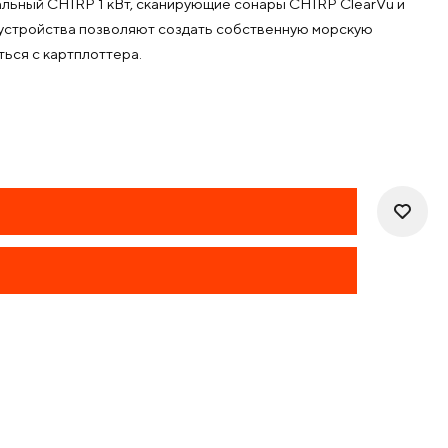
льный CHIRP 1 кВт, сканирующие сонары CHIRP ClearVü и
 устройства позволяют создать собственную морскую
ться с картплоттера.