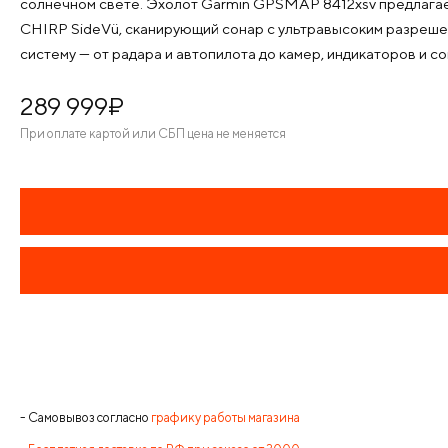
солнечном свете. Эхолот Garmin GPSMAP 8412xsv предлагае
CHIRP SideVü, сканирующий сонар с ультравысоким разреше
систему — от радара и автопилота до камер, индикаторов и с
289 999
¤
При оплате картой или СБП цена не меняется
- Самовывоз согласно
графику работы магазина