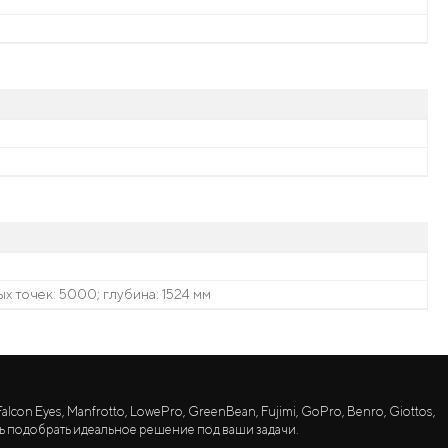
х точек: 5000; глубина: 1524 мм
lcon Eyes, Manfrotto, LowePro, GreenBean, Fujimi, GoPro, Benro, Giottos,
ь подобрать идеальное решение под ваши задачи.