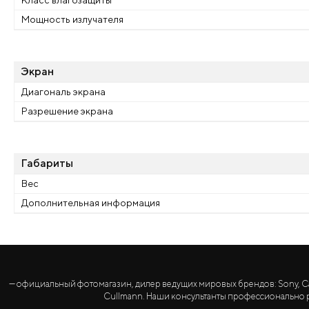
Класс влагозащиты
Мощность излучателя
Экран
Диагональ экрана
Разрешение экрана
Габариты
Вес
Дополнительная информация
— официальный фотомагазин, дилер ведущих мировых брендов: Sony, Canon, 
Cullmann. Наши консультанты профессионально р