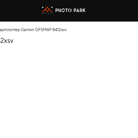
артплоттер Garmin GPSMAP 8412xsv
2xsv