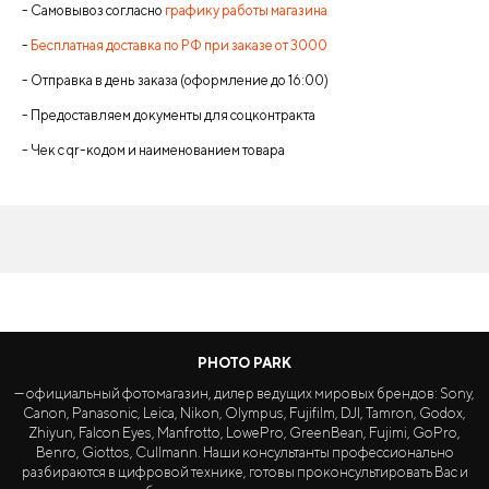
- Самовывоз согласно
графику работы магазина
-
Бесплатная доставка по РФ при заказе от 3000
- Отправка в день заказа (оформление до 16:00)
- Предоставляем документы для соцконтракта
- Чек с qr-кодом и наименованием товара
PHOTO PARK
— официальный фотомагазин, дилер ведущих мировых брендов: Sony,
Canon, Panasonic, Leica, Nikon, Olympus, Fujifilm, DJI, Tamron, Godox,
Zhiyun, Falcon Eyes, Manfrotto, LowePro, GreenBean, Fujimi, GoPro,
Benro, Giottos, Cullmann. Наши консультанты профессионально
разбираются в цифровой технике, готовы проконсультировать Вас и