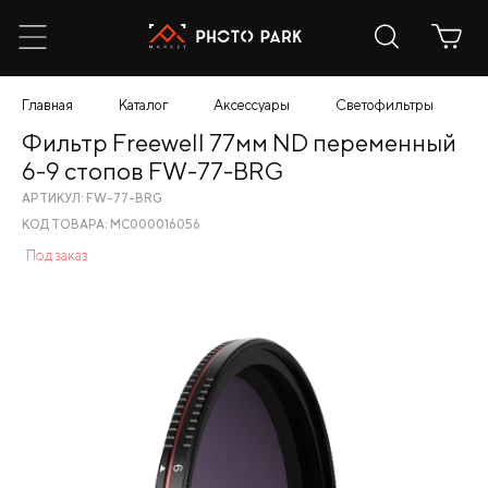
Главная
Каталог
Аксессуары
Светофильтры
Ф
Фильтр Freewell 77мм ND переменный
6-9 стопов FW-77-BRG
АРТИКУЛ: FW-77-BRG
КОД ТОВАРА: МС000016056
Под заказ