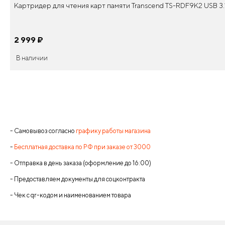
Картридер для чтения карт памяти Transcend TS-RDF9K2 USB 3.
2 999
¤
В наличии
- Самовывоз согласно
графику работы магазина
-
Бесплатная доставка по РФ при заказе от 3000
- Отправка в день заказа (оформление до 16:00)
- Предоставляем документы для соцконтракта
- Чек с qr-кодом и наименованием товара