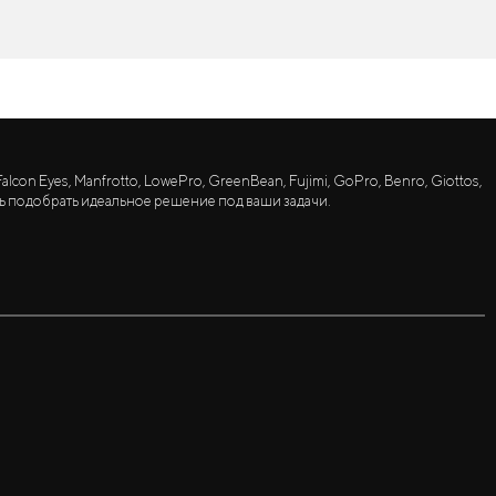
lcon Eyes, Manfrotto, LowePro, GreenBean, Fujimi, GoPro, Benro, Giottos,
ь подобрать идеальное решение под ваши задачи.