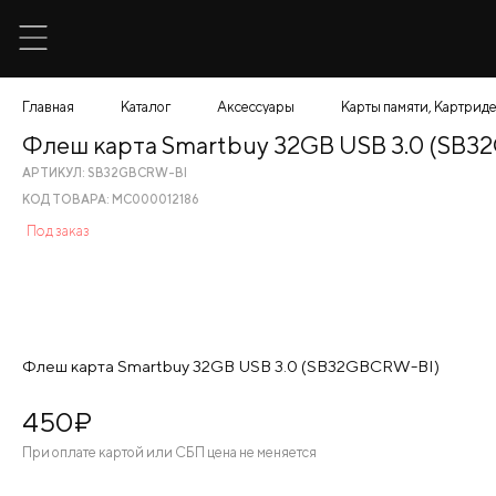
Главная
Каталог
Аксессуары
Карты памяти, Картрид
Флеш карта Smartbuy 32GB USB 3.0 (SB
АРТИКУЛ: SB32GBCRW-BI
КОД ТОВАРА: МС000012186
Под заказ
Флеш карта Smartbuy 32GB USB 3.0 (SB32GBCRW-BI)
450
¤
При оплате картой или СБП цена не меняется