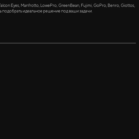
lcon Eyes, Manfrotto, LowePro, GreenBean, Fujimi, GoPro, Benro, Giottos,
ь подобрать идеальное решение под ваши задачи.