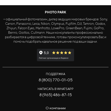
PHOTO PARK
— официальный фотомагазин, дилер ведущих мировых брендов: Sony,
Canon, Panasonic, Leica, Nikon, Olympus, Fujifilm, DJI, Tamron, Godox,
Zhiyun, Falcon Eyes, Manfrotto, LowePro, GreenBean, Fujimi, GoPro,
Benro, Giottos, Cullmann. Наши консультанты профессионально
разбираются в цифровой технике, готовы проконсультировать Вас и
помочь подобрать идеальное решение под ваши задачи.
ПОДДЕРЖКА
8 (800) 770-01-05
НАПИСАТЬ В WHATSAPP
8 (965) 486-87-15
О компании