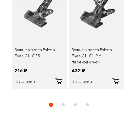
Зажим клипса Falcon
Зажим клипса Falcon
Сис
Eyes CL-C35
Eyes CL-CLIP c
Fal
переходником
216
¤
432
¤
4 
В наличии
В наличии
В 