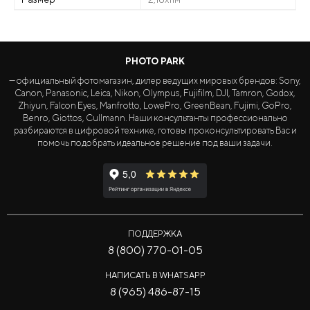
PHOTO PARK
— официальный фотомагазин, дилер ведущих мировых брендов: Sony,
Canon, Panasonic, Leica, Nikon, Olympus, Fujifilm, DJI, Tamron, Godox,
Zhiyun, Falcon Eyes, Manfrotto, LowePro, GreenBean, Fujimi, GoPro,
Benro, Giottos, Cullmann. Наши консультанты профессионально
разбираются в цифровой технике, готовы проконсультировать Вас и
помочь подобрать идеальное решение под ваши задачи.
ПОДДЕРЖКА
8 (800) 770-01-05
НАПИСАТЬ В WHATSAPP
8 (965) 486-87-15