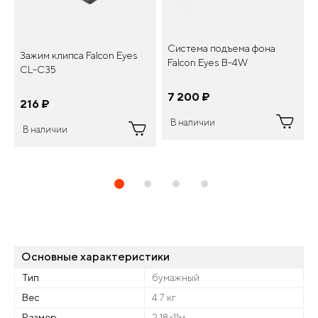
Система подъема фона
Зажим клипса Falcon Eyes
Falcon Eyes B-4W
CL-C35
7 200
¤
216
¤
В наличии
В наличии
Основные характеристики
Тип
бумажный
Вес
4.7 кг
Размер
2,18x11м