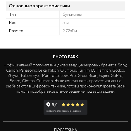
Основные характеристики
Тип
бумажный
Вес
5 кг
Размер
2,72x11м
PHOTO PARK
— официальный фотомагазин, дилер ведущих мировых брендов: Sony,
Canon, Panasonic, Leica, Nikon, Olympus, Fujifilm, DJI, Tamron, Godox,
Zhiyun, Falcon Eyes, Manfrotto, LowePro, GreenBean, Fujimi, GoPro,
Benro, Giottos, Cullmann. Наши консультанты профессионально
разбираются в цифровой технике, готовы проконсультировать Вас и
помочь подобрать идеальное решение под ваши задачи.
ПОДДЕРЖКА