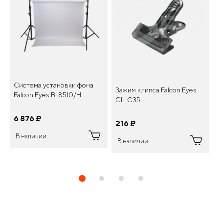
Система установки фона
Зажим клипса Falcon Eyes
Falcon Eyes В-8510/H
CL-C35
6 876
¤
216
¤
В наличии
В наличии