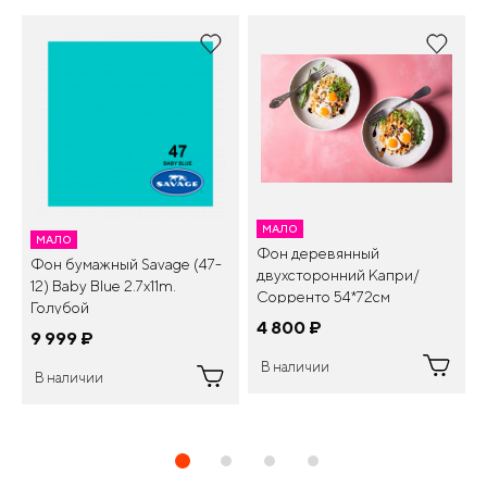
МАЛО
МАЛО
Фон деревянный
Фон бумажный Savage (47-
двухсторонний Капри/
12) Baby Blue 2.7x11m.
Сорренто 54*72см
Голубой
4 800
¤
9 999
¤
В наличии
В наличии