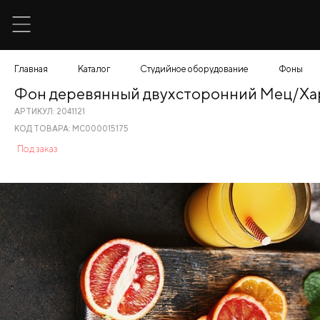
Главная
Каталог
Студийное оборудование
Фоны
Фон деревянный двухсторонний Мец/Ха
АРТИКУЛ: 2041121
КОД ТОВАРА: МС000015175
Под заказ