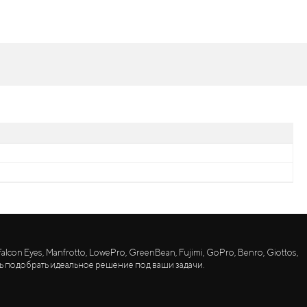
lcon Eyes, Manfrotto, LowePro, GreenBean, Fujimi, GoPro, Benro, Giottos,
ь подобрать идеальное решение под ваши задачи.