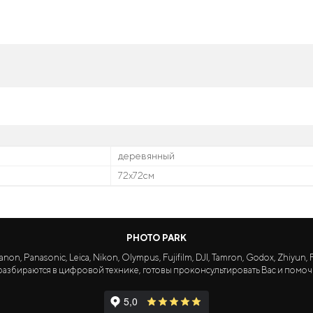
деревянный
72x72см
PHOTO PARK
Panasonic, Leica, Nikon, Olympus, Fujifilm, DJI, Tamron, Godox, Zhiyun, Fa
азбираются в цифровой технике, готовы проконсультировать Вас и помоч