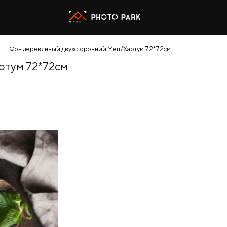
Фон деревянный двухсторонний Мец/Хартум 72*72см
ртум 72*72см