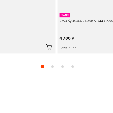
МАЛО
Фон бумажный Raylab 044 Cobalt
4 780
¤
В наличии