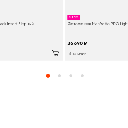
МАЛО
ck Insert. Черный
Фоторюкзак Manfrotto PRO Light
36 690
¤
В наличии