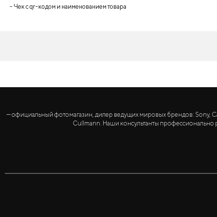
- Чек с qr-кодом и наименованием товара
— официальный фотомагазин, дилер ведущих мировых брендов: Sony, Canon, 
Cullmann. Наши консультанты профессионально р