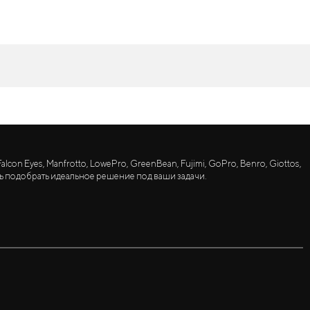
lcon Eyes, Manfrotto, LowePro, GreenBean, Fujimi, GoPro, Benro, Giottos,
ь подобрать идеальное решение под ваши задачи.