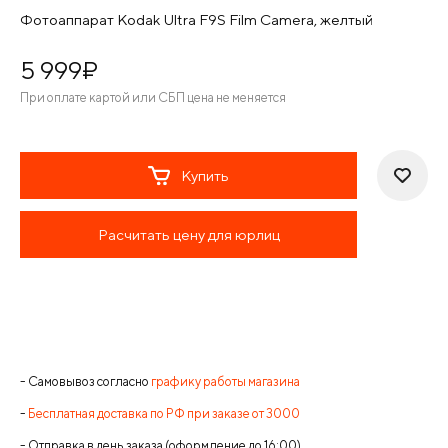
Фотоаппарат Kodak Ultra F9S Film Camera, желтый
5 999
¤
При оплате картой или СБП цена не меняется
Купить
Расчитать цену для юрлиц
- Самовывоз согласно
графику работы магазина
-
Бесплатная доставка по РФ при заказе от 3000
- Отправка в день заказа (оформление до 16:00)