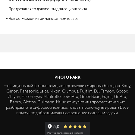
- Предоставляем документы для соцконтракта
- Чек с qr-кодом и наименованием товара
PHOTO PARK
— официальный фотомагазин, дилер ведущих мировых брендов: Sony,
Canon, Panasonic, Leica, Nikon, Olympus, Fujifilm, DJI, Tamron, Godox,
Zhiyun, Falcon Eyes, Manfrotto, LowePro, GreenBean, Fujimi, GoPro,
Benro, Giottos, Cullmann. Наши консультанты профессионально
разбираются в цифровой технике, готовы проконсультировать Вас и
помочь подобрать идеальное решение под ваши задачи.