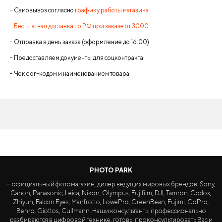
- Самовывоз согласно
графику работы магазина
-
Бесплатная доставка по РФ при заказе от 3000
- Отправка в день заказа (оформление до 16:00)
- Предоставляем документы для соцконтракта
- Чек с qr-кодом и наименованием товара
PHOTO PARK
— официальный фотомагазин, дилер ведущих мировых брендов: Sony,
Canon, Panasonic, Leica, Nikon, Olympus, Fujifilm, DJI, Tamron, Godox,
Zhiyun, Falcon Eyes, Manfrotto, LowePro, GreenBean, Fujimi, GoPro,
Benro, Giottos, Cullmann. Наши консультанты профессионально
разбираются в цифровой технике, готовы проконсультировать Вас и