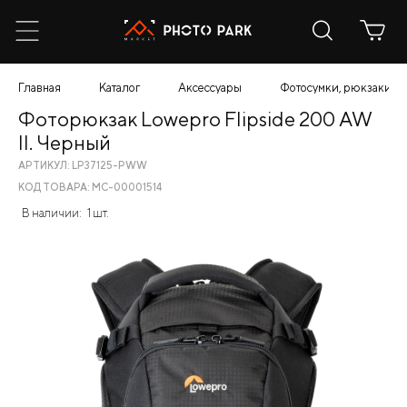
Главная
Каталог
Аксессуары
Фотосумки, рюкзаки, ч
Фоторюкзак Lowepro Flipside 200 AW
II. Черный
АРТИКУЛ: LP37125-PWW
КОД ТОВАРА: МС-00001514
В наличии:
1 шт.