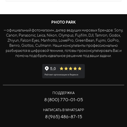
PHOTO PARK
— официальный фотомагазин, дилер ведущих мировых брендов: Sony,
Canon, Panasonic, Leica, Nikon, Olympus, Fujifilm, DJI, Tamron, Godox,
Zhiyun, Falcon Eyes, Manfrotto, LowePro, GreenBean, Fujimi, GoPro,
Benro, Giottos, Cullmann. Наши консультанты профессионально
разбираются в цифровой технике, готовы проконсультировать Вас и
помочь подобрать идеальное решение под ваши задачи.
ПОДДЕРЖКА
8 (800) 770-01-05
НАПИСАТЬ В WHATSAPP
8 (965) 486-87-15