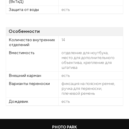
(ВхТхД)
Защита от воды
есть
Особенности
Количество внутренних
14
отделений
Вместимость
отделение для ноутбука,
место для дополнительного
объектива, крепление для
штатива
Внешний карман
есть
Варианты переноски
фиксация на поясном ремне,
ручка для переноски,
плечевой ремень
Дождевик
есть
PHOTO PARK