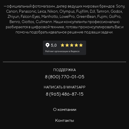
— официальный фотомагазин, дилер ведущих мировых брендов: Sony,
Canon, Panasonic, Leica, Nikon, Olympus, Fujifilm, DJI, Tamron, Godox,
Zhiyun, Falcon Eyes, Manfrotto, LowePro, GreenBean, Fujimi, GoPro,
Benro, Giottos, Cullmann. Наши консультанты профессионально
разбираются в цифровой технике, готовы проконсультировать Вас и
помочь подобрать идеальное решение под ваши задачи.
ПОДДЕРЖКА
8 (800) 770-01-05
НАПИСАТЬ В WHATSAPP
8 (965) 486-87-15
О компании
Контакты