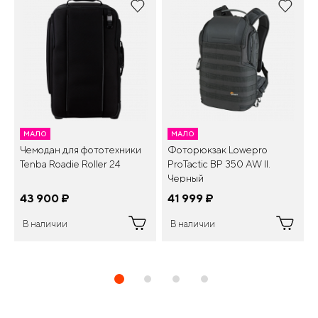
МАЛО
МАЛО
Чемодан для фототехники
Фоторюкзак Lowepro
Tenba Roadie Roller 24
ProTactic BP 350 AW II.
Черный
43 900
¤
41 999
¤
В наличии
В наличии