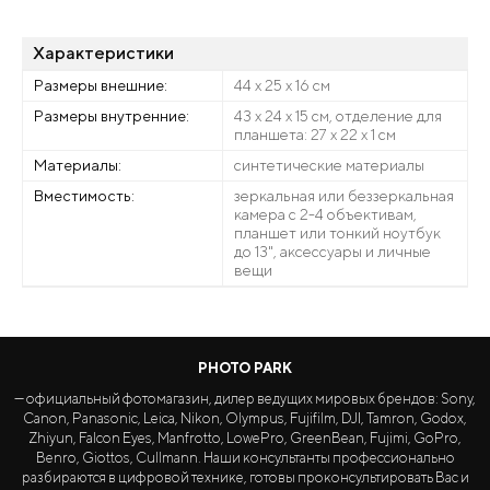
Характеристики
Размеры внешние:
44 х 25 х 16 см
Размеры внутренние:
43 х 24 х 15 см, отделение для
планшета: 27 х 22 х 1 см
Материалы:
синтетические материалы
Вместимость:
зеркальная или беззеркальная
камера с 2-4 объективам,
планшет или тонкий ноутбук
до 13", аксессуары и личные
вещи
PHOTO PARK
— официальный фотомагазин, дилер ведущих мировых брендов: Sony,
Canon, Panasonic, Leica, Nikon, Olympus, Fujifilm, DJI, Tamron, Godox,
Zhiyun, Falcon Eyes, Manfrotto, LowePro, GreenBean, Fujimi, GoPro,
Benro, Giottos, Cullmann. Наши консультанты профессионально
разбираются в цифровой технике, готовы проконсультировать Вас и