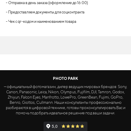
- Отправка в день заказа (оформление до 16:00)
- Предоставляем документы для соцконтракта
- Чек с qr-кодом и наименованием товара
PHOTO PARK
— официальный фотомагазин, дилер ведущих мировых брендов: Sony,
Canon, Panasonic, Leica, Nikon, Olympus, Fujifilm, DJI, Tamron, Godox,
Zhiyun, Falcon Eyes, Manfrotto, LowePro, GreenBean, Fujimi, GoPro,
Benro, Giottos, Cullmann. Наши консультанты профессионально
разбираются в цифровой технике, готовы проконсультировать Вас и
помочь подобрать идеальное решение под ваши задачи.