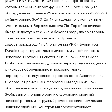
(SUM-TENZING25L-BLUE) создан для фотографов,
которым важны комфорт, функциональность и защита
оборудования. Объём в 25 литров при габаритах 49×29×20
см (внутренние 36+10×26×17 см) делает его компактным и
вместительным. Верхняя система Zip-Top обеспечивает
быстрый доступ к технике, а боковая загрузка со стороны
спины повышает безопасность. Прочный
водоотталкивающий нейлон, молнии YKK и фурнитура
Duraflex гарантируют долговечность и устойчивость к
непогоде. Внутренняя система HSP-EVA Core Divider
Protection с мягкими модульными перегородками надёжно
фиксирует оборудование и позволяет легко
перестраивать внутреннее пространство. Алюминиевая
U-образная рамка и 3D-формованный задник из EVA
обеспечивают комфортную посадку и вентиляцию спины.
S-образные плечевые ремни с карманами, съёмный
поясной ремень и нагрудный ремень со свистком делают
ношение удобным. Конструкция предусматривает