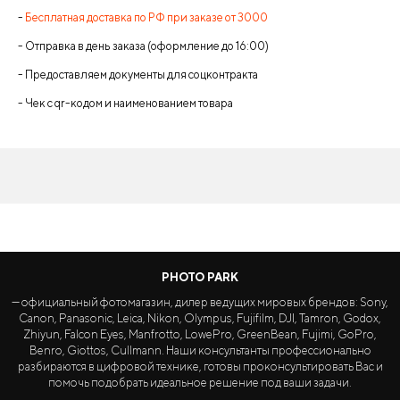
-
Бесплатная доставка по РФ при заказе от 3000
- Отправка в день заказа (оформление до 16:00)
- Предоставляем документы для соцконтракта
- Чек с qr-кодом и наименованием товара
PHOTO PARK
— официальный фотомагазин, дилер ведущих мировых брендов: Sony,
Canon, Panasonic, Leica, Nikon, Olympus, Fujifilm, DJI, Tamron, Godox,
Zhiyun, Falcon Eyes, Manfrotto, LowePro, GreenBean, Fujimi, GoPro,
Benro, Giottos, Cullmann. Наши консультанты профессионально
разбираются в цифровой технике, готовы проконсультировать Вас и
помочь подобрать идеальное решение под ваши задачи.