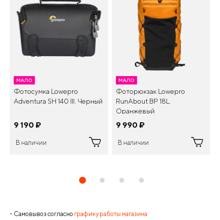
МАЛО
МАЛО
Фотосумка Lowepro
Фоторюкзак Lowepro
Adventura SH 140 III. Черный
RunAbout BP 18L.
Оранжевый
9 190
¤
9 990
¤
В наличии
В наличии
- Самовывоз согласно
графику работы магазина