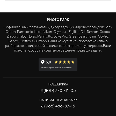
PHOTO PARK
— официальный фотомагазин, дилер ведущих мировых брендов: Sony,
Canon, Panasonic, Leica, Nikon, Olympus, Fujifilm, DJI, Tamron, Godox,
Zhiyun, Falcon Eyes, Manfrotto, LowePro, GreenBean, Fujimi, GoPro,
Benro, Giottos, Cullmann. Наши консультанты профессионально
разбираются в цифровой технике, готовы проконсультировать Вас и
помочь подобрать идеальное решение под ваши задачи.
ПОДДЕРЖКА
8 (800) 770-01-05
НАПИСАТЬ В WHATSAPP
8 (965) 486-87-15