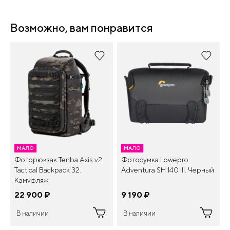
Возможно, вам понравится
МАЛО
МАЛО
Фоторюкзак Tenba Axis v2
Фотосумка Lowepro
Tactical Backpack 32.
Adventura SH 140 III. Черный
Камуфляж
22 900
¤
9 190
¤
В наличии
В наличии