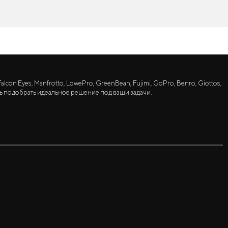
lcon Eyes, Manfrotto, LowePro, GreenBean, Fujimi, GoPro, Benro, Giottos,
ь подобрать идеальное решение под ваши задачи.