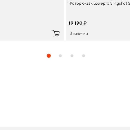
Фоторюкзак Lowepro Slingshot S
19 190
¤
В наличии