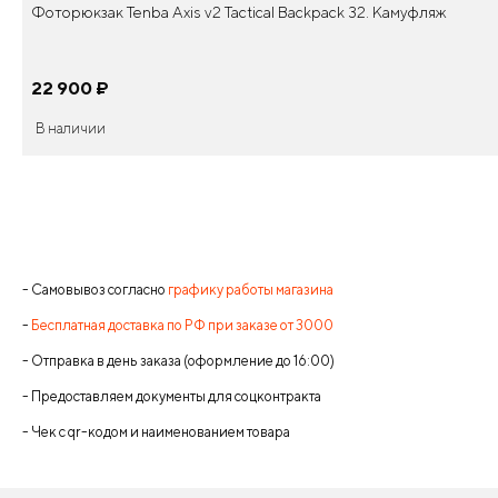
Фоторюкзак Tenba Axis v2 Tactical Backpack 32. Камуфляж
22 900
¤
В наличии
- Самовывоз согласно
графику работы магазина
-
Бесплатная доставка по РФ при заказе от 3000
- Отправка в день заказа (оформление до 16:00)
- Предоставляем документы для соцконтракта
- Чек с qr-кодом и наименованием товара