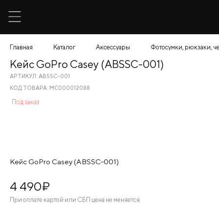
Главная
Каталог
Аксессуары
Фотосумки, рюкзаки, ч
Кейс GoPro Casey (ABSSC-001)
АРТИКУЛ: ABSSC-001
КОД ТОВАРА: МС000012088
Под заказ
Кейс GoPro Casey (ABSSC-001)
4 490
¤
При оплате картой или СБП цена не меняется