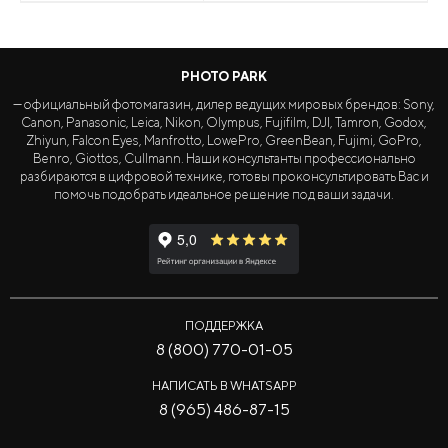
PHOTO PARK
— официальный фотомагазин, дилер ведущих мировых брендов: Sony,
Canon, Panasonic, Leica, Nikon, Olympus, Fujifilm, DJI, Tamron, Godox,
Zhiyun, Falcon Eyes, Manfrotto, LowePro, GreenBean, Fujimi, GoPro,
Benro, Giottos, Cullmann. Наши консультанты профессионально
разбираются в цифровой технике, готовы проконсультировать Вас и
помочь подобрать идеальное решение под ваши задачи.
ПОДДЕРЖКА
8 (800) 770-01-05
НАПИСАТЬ В WHATSAPP
8 (965) 486-87-15