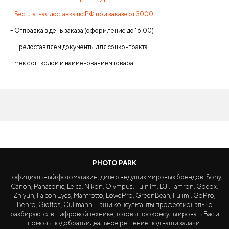
-
Бесплатная доставка по РФ при заказе от 3000
- Отправка в день заказа (оформление до 16:00)
- Предоставляем документы для соцконтракта
- Чек с qr-кодом и наименованием товара
PHOTO PARK
— официальный фотомагазин, дилер ведущих мировых брендов: Sony,
Canon, Panasonic, Leica, Nikon, Olympus, Fujifilm, DJI, Tamron, Godox,
Zhiyun, Falcon Eyes, Manfrotto, LowePro, GreenBean, Fujimi, GoPro,
Benro, Giottos, Cullmann. Наши консультанты профессионально
разбираются в цифровой технике, готовы проконсультировать Вас и
помочь подобрать идеальное решение под ваши задачи.