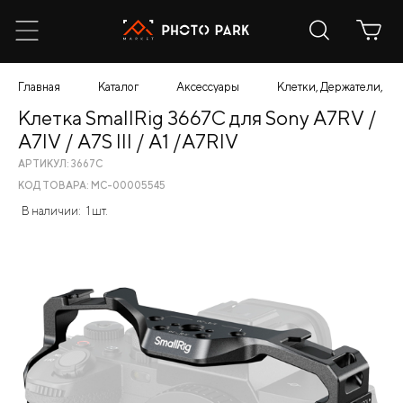
Главная
Каталог
Аксессуары
Клетки, Держатели, К
Клетка SmallRig 3667C для Sony A7RV /
A7IV / A7S III / A1 /A7RIV
АРТИКУЛ: 3667C
КОД ТОВАРА: МС-00005545
В наличии:
1 шт.