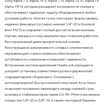
Sony Alpha 7 V, Alpha 7R V, Alpha 7 IV, Alpha 7S III, Alpha 1 и
Alpha 7R IV, которая расширяет возможности съемки и
обеспечивает надежную защиту оборудования в любых
условиях работы. Клетка точно повторяет форму камеры,
надежно фиксируется (через нижний 1/4"-20 и боковой
винт M2.5) и сохраняет полный доступ ко всем кнопкам,
портам, экрану и отсеку аккумулятора, позволяя работать
без ограничений даже при длительной съемке.
Конструкция из алюминиевого сплава с элементами из
нержавеющей стали и силикона обеспечивает
устойчивость к нагрузкам и повышает надежность.
Встроенная система крепления HawkLock упрощает и
ускоряет установку совместимых ручек и держателей,
сокращая время сборки рига. Основание с
интегрированной быстросъемной пластиной Arca-Swiss
позволяет мгновенно переходить между съемкой с рук,
штатива и стабилизаторов серии DJI RS. Многочисленные
отверстия 1/4″-20 и 3/8″-16, а также «холодный башмак»