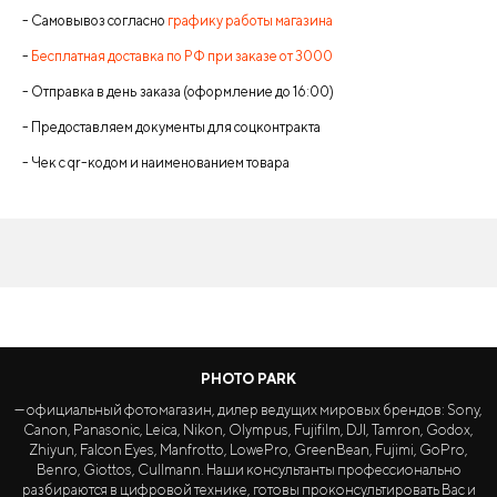
- Самовывоз согласно
графику работы магазина
-
Бесплатная доставка по РФ при заказе от 3000
- Отправка в день заказа (оформление до 16:00)
- Предоставляем документы для соцконтракта
- Чек с qr-кодом и наименованием товара
PHOTO PARK
— официальный фотомагазин, дилер ведущих мировых брендов: Sony,
Canon, Panasonic, Leica, Nikon, Olympus, Fujifilm, DJI, Tamron, Godox,
Zhiyun, Falcon Eyes, Manfrotto, LowePro, GreenBean, Fujimi, GoPro,
Benro, Giottos, Cullmann. Наши консультанты профессионально
разбираются в цифровой технике, готовы проконсультировать Вас и