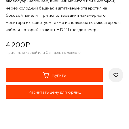
аксессуар (например, внешний монитор или микрофон)
через холодный башмак и штативные отверстия на
боковой панели. При использовании накамерного
монитора мы советуем также использовать фиксатор для
кабеля, который защитит HDMI гнездо камеры.
4 200
¤
При оплате картой или СБП цена не меняется
Купить
Расчитать цену для юрлиц