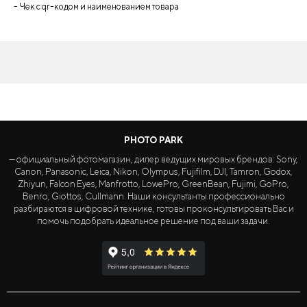
- Чек с qr-кодом и наименованием товара
PHOTO PARK
— официальный фотомагазин, дилер ведущих мировых брендов: Sony,
Canon, Panasonic, Leica, Nikon, Olympus, Fujifilm, DJI, Tamron, Godox,
Zhiyun, Falcon Eyes, Manfrotto, LowePro, GreenBean, Fujimi, GoPro,
Benro, Giottos, Cullmann. Наши консультанты профессионально
разбираются в цифровой технике, готовы проконсультировать Вас и
помочь подобрать идеальное решение под ваши задачи.