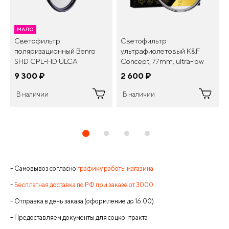
МАЛО
Светофильтр
Светофильтр
поляризационный Benro
ультрафиолетовый K&F
SHD CPL-HD ULCA
Concept, 77mm, ultra-low
WMC/SLIM 82мм
reflection UV filter, Full HD
9 300
¤
2 600
¤
В наличии
В наличии
- Самовывоз согласно
графику работы магазина
-
Бесплатная доставка по РФ при заказе от 3000
- Отправка в день заказа (оформление до 16:00)
- Предоставляем документы для соцконтракта