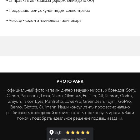
- Отправка в день заказа (оформление до 16:00)
- Предоставляем документы для соцконтракта
- Чек с qr-кодом и наименованием товара
PHOTO PARK
— официальный фотомагазин, дилер ведущих мировых брендов: Sony,
Canon, Panasonic, Leica, Nikon, Olympus, Fujifilm, DJI, Tamron, Godox,
Zhiyun, Falcon Eyes, Manfrotto, LowePro, GreenBean, Fujimi, GoPro,
Benro, Giottos, Cullmann. Наши консультанты профессионально
разбираются в цифровой технике, готовы проконсультировать Вас и
помочь подобрать идеальное решение под ваши задачи.