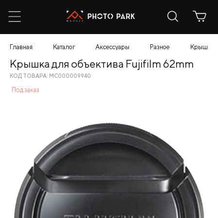
Главная
Каталог
Аксессуары
Разное
Крышка д
Крышка для объектива Fujifilm 62mm
КОД ТОВАРА: МС000009940
Под заказ