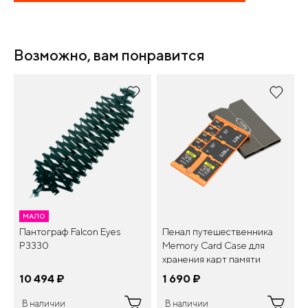
Возможно, вам понравится
МАЛО
Пантограф Falcon Eyes
Пенал путешественника
P3330
Memory Card Case для
хранения карт памяти
SmallRig 4107
10 494
¤
1 690
¤
В наличии
В наличии