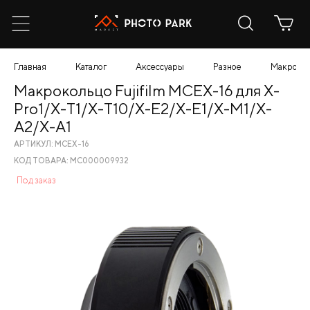
Главная
Каталог
Аксессуары
Разное
Макрокол
Макрокольцо Fujifilm MCEX-16 для X-
Pro1/X-T1/X-T10/X-E2/X-E1/X-M1/X-
A2/X-A1
АРТИКУЛ: MCEX-16
КОД ТОВАРА: МС000009932
Под заказ