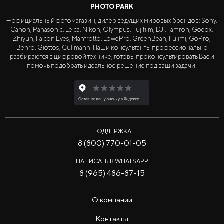
PHOTO PARK
— официальный фотомагазин, дилер ведущих мировых брендов: Sony,
Canon, Panasonic, Leica, Nikon, Olympus, Fujifilm, DJI, Tamron, Godox,
Zhiyun, Falcon Eyes, Manfrotto, LowePro, GreenBean, Fujimi, GoPro,
Benro, Giottos, Cullmann. Наши консультанты профессионально
разбираются в цифровой технике, готовы проконсультировать Вас и
помочь подобрать идеальное решение под ваши задачи.
ПОДДЕРЖКА
8 (800) 770-01-05
НАПИСАТЬ В WHATSAPP
8 (965) 486-87-15
О компании
Контакты