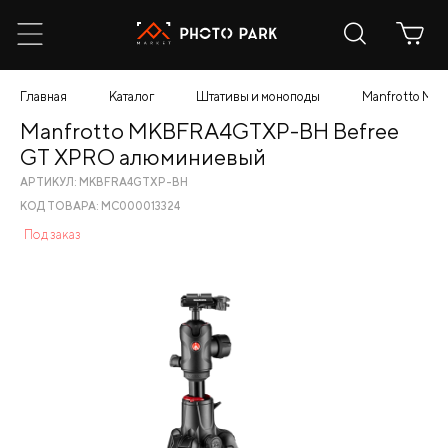
Главная
Каталог
Штативы и моноподы
Manfrotto M
Manfrotto MKBFRA4GTXP-BH Befree
GT XPRO алюминиевый
АРТИКУЛ: MKBFRA4GTXP-BH
КОД ТОВАРА: МС000013324
Под заказ