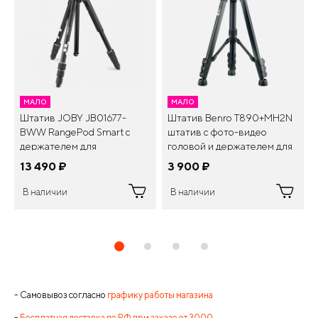
МАЛО
МАЛО
Штатив JOBY JB01677-
Штатив Benro T890+MH2N
BWW RangePod Smart с
штатив c фото-видео
держателем для
головой и держателем для
смартфона. Черный
смартфона
13 490
¤
3 900
¤
В наличии
В наличии
- Самовывоз согласно
графику работы магазина
-
Бесплатная доставка по РФ при заказе от 3000