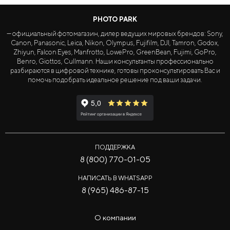
PHOTO PARK
— официальный фотомагазин, дилер ведущих мировых брендов: Sony,
Canon, Panasonic, Leica, Nikon, Olympus, Fujifilm, DJI, Tamron, Godox,
Zhiyun, Falcon Eyes, Manfrotto, LowePro, GreenBean, Fujimi, GoPro,
Benro, Giottos, Cullmann. Наши консультанты профессионально
разбираются в цифровой технике, готовы проконсультировать Вас и
помочь подобрать идеальное решение под ваши задачи.
ПОДДЕРЖКА
8 (800) 770-01-05
НАПИСАТЬ В WHATSAPP
8 (965) 486-87-15
О компании