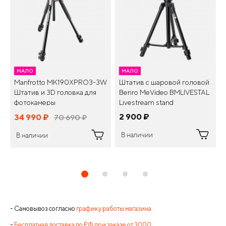
МАЛО
МАЛО
Manfrotto MK190XPRO3-3W
Штатив с шаровой головой
Штатив и 3D головка для
Benro MeVideo BMLIVESTAL
фотокамеры
Livestream stand
2 900
¤
34 990
¤
70 690
¤
В наличии
В наличии
- Самовывоз согласно
графику работы магазина
-
Бесплатная доставка по РФ при заказе от 3000