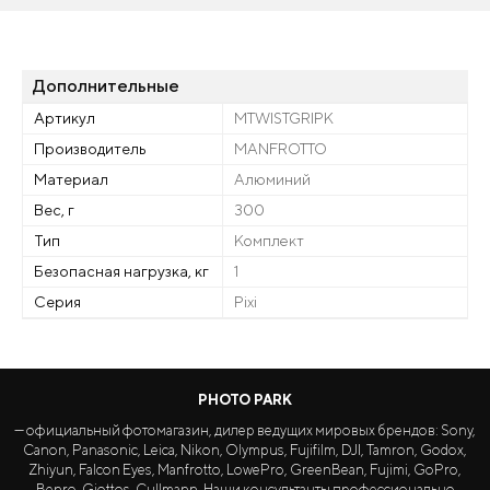
Дополнительные
Артикул
MTWISTGRIPK
Производитель
MANFROTTO
Материал
Алюминий
Вес, г
300
Тип
Комплект
Безопасная нагрузка, кг
1
Серия
Pixi
PHOTO PARK
— официальный фотомагазин, дилер ведущих мировых брендов: Sony,
Canon, Panasonic, Leica, Nikon, Olympus, Fujifilm, DJI, Tamron, Godox,
Zhiyun, Falcon Eyes, Manfrotto, LowePro, GreenBean, Fujimi, GoPro,
Benro, Giottos, Cullmann. Наши консультанты профессионально