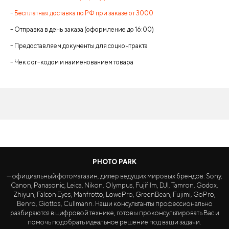
-
Бесплатная доставка по РФ при заказе от 3000
- Отправка в день заказа (оформление до 16:00)
- Предоставляем документы для соцконтракта
- Чек с qr-кодом и наименованием товара
PHOTO PARK
— официальный фотомагазин, дилер ведущих мировых брендов: Sony,
Canon, Panasonic, Leica, Nikon, Olympus, Fujifilm, DJI, Tamron, Godox,
Zhiyun, Falcon Eyes, Manfrotto, LowePro, GreenBean, Fujimi, GoPro,
Benro, Giottos, Cullmann. Наши консультанты профессионально
разбираются в цифровой технике, готовы проконсультировать Вас и
помочь подобрать идеальное решение под ваши задачи.