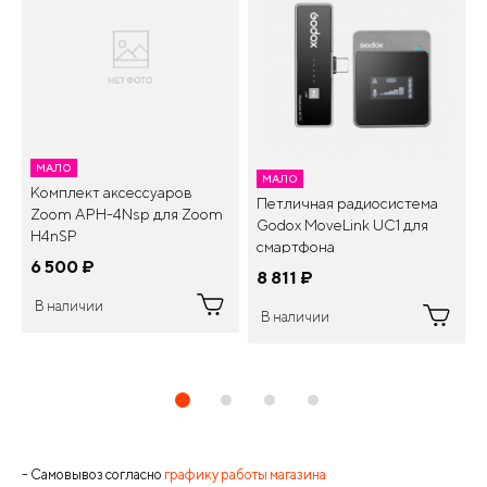
МАЛО
МАЛО
Комплект аксессуаров
Петличная радиосистема
Zoom APH-4Nsp для Zoom
Godox MoveLink UC1 для
H4nSP
смартфона
6 500
¤
8 811
¤
В наличии
В наличии
- Самовывоз согласно
графику работы магазина