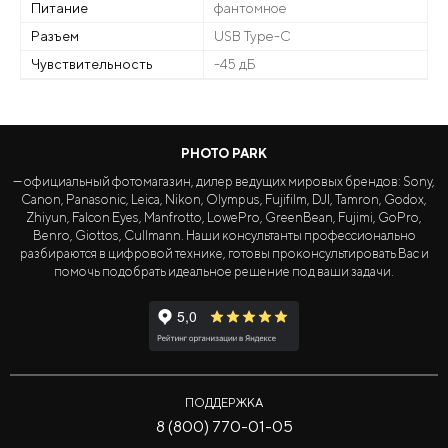
Питание
фантомное
Разъем
USB Type-C
Чувствительность
-45 дБ
PHOTO PARK
— официальный фотомагазин, дилер ведущих мировых брендов: Sony,
Canon, Panasonic, Leica, Nikon, Olympus, Fujifilm, DJI, Tamron, Godox,
Zhiyun, Falcon Eyes, Manfrotto, LowePro, GreenBean, Fujimi, GoPro,
Benro, Giottos, Cullmann. Наши консультанты профессионально
разбираются в цифровой технике, готовы проконсультировать Вас и
помочь подобрать идеальное решение под ваши задачи.
ПОДДЕРЖКА
8 (800) 770-01-05