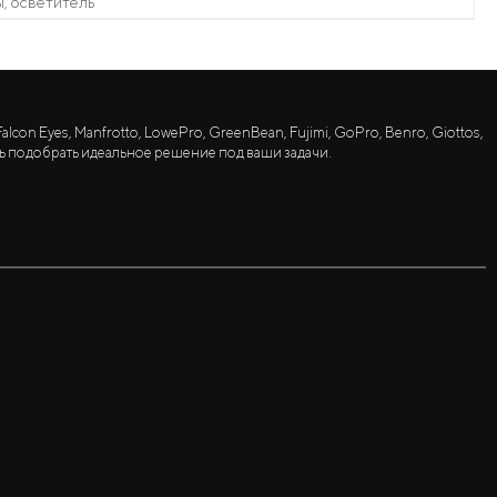
, осветитель
lcon Eyes, Manfrotto, LowePro, GreenBean, Fujimi, GoPro, Benro, Giottos,
ь подобрать идеальное решение под ваши задачи.