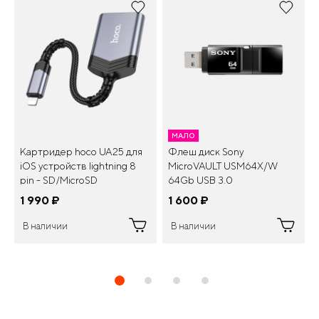
МАЛО
Картридер hoco UA25 для
Флеш диск Sony
iOS устройств lightning 8
MicroVAULT USM64X/W
pin - SD/MicroSD
64Gb USB 3.0
1 990
¤
1 600
¤
В наличии
В наличии