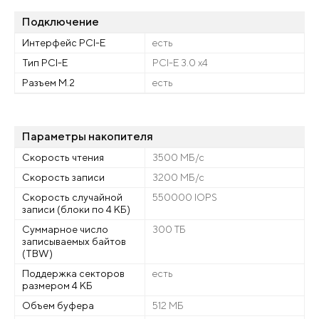
Подключение
Интерфейс PCI-E
есть
Тип PCI-E
PCI-E 3.0 x4
Разъем M.2
есть
Параметры накопителя
Скорость чтения
3500 МБ/с
Скорость записи
3200 МБ/с
Скорость случайной
550000 IOPS
записи (блоки по 4 КБ)
Суммарное число
300 ТБ
записываемых байтов
(TBW)
Поддержка секторов
есть
размером 4 КБ
Объем буфера
512 МБ