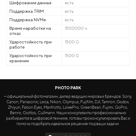
Шифрование данных
есть
Поддержка TRIM
есть
Поддержка NVMe
есть
Время наработки на
1500000 ч
отказ
Ударостойкость при
1500 G
работе
Ударостойкость при
1500 G
хранении
PHOTO PARK
— официальный фотомагазин, дилер ведущих мировых брендов: Sony,
Canon, Panasonic, Leica, Nikon, Olympus, Fujifilm, DJI, Tamron, Godox,
Zhiyun, Falcon Eyes, Manfrotto, LowePro, GreenBean, Fujimi, GoPro,
Benro, Giottos, Cullmann. Наши консультанты профессионально
разбираются в цифровой технике, готовы проконсультировать Вас и
помочь подобрать идеальное решение под ваши задачи.