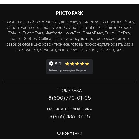
PHOTO PARK
— официальный фотомагазин, дилер ведущих мировых брендов: Sony,
Canon, Panasonic, Leica, Nikon, Olympus, Fujifilm, DJI, Tamron, Godox,
Zhiyun, Falcon Eyes, Manfrotto, LowePro, GreenBean, Fujimi, GoPro,
Benro, Giottos, Cullmann. Наши консультанты профессионально
разбираются в цифровой технике, готовы проконсультировать Вас и
помочь подобрать идеальное решение под ваши задачи.
ПОДДЕРЖКА
8 (800) 770-01-05
НАПИСАТЬ В WHATSAPP
8 (965) 486-87-15
О компании