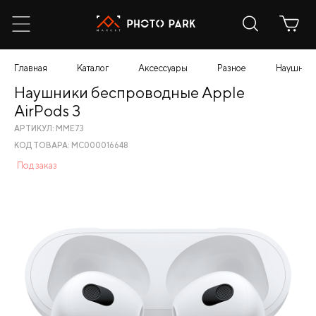
Главная
Каталог
Аксессуары
Разное
Наушники
Наушники беспроводные Apple
AirPods 3
АРТИКУЛ: MME73
КОД ТОВАРА: МС000016648
Под заказ