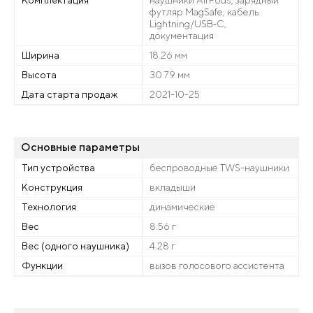
Комплектация
наушники AirPods, зарядный
футляр MagSafe, кабель
Lightning/USB‑С,
документация
Ширина
18.26 мм
Высота
30.79 мм
Дата старта продаж
2021-10-25
Основные параметры
Тип устройства
беспроводные TWS-наушники
Конструкция
вкладыши
Технология
динамические
Вес
8.56 г
Вес (одного наушника)
4.28 г
Функции
вызов голосового ассистента