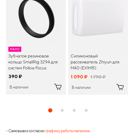
МАЛО
Зубчатое резиновое
Силиконовый
кольцо SmallRig 3294 для
рассеиватель Zhiyun для
систем Follow Focus
M40 (EX1H15)
390
¤
1 090
¤
1 790
¤
В наличии
В наличии
- Самовывоз согласно
графику работы магазина