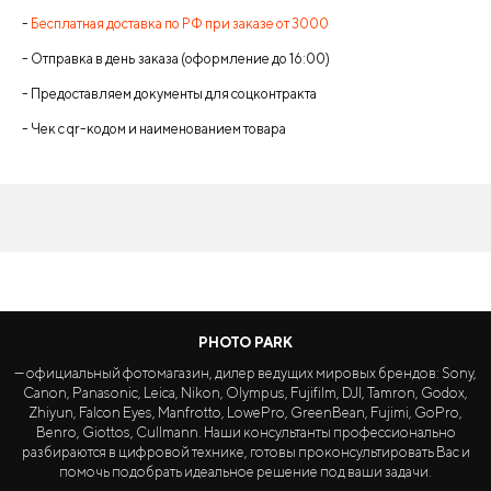
-
Бесплатная доставка по РФ при заказе от 3000
- Отправка в день заказа (оформление до 16:00)
- Предоставляем документы для соцконтракта
- Чек с qr-кодом и наименованием товара
PHOTO PARK
— официальный фотомагазин, дилер ведущих мировых брендов: Sony,
Canon, Panasonic, Leica, Nikon, Olympus, Fujifilm, DJI, Tamron, Godox,
Zhiyun, Falcon Eyes, Manfrotto, LowePro, GreenBean, Fujimi, GoPro,
Benro, Giottos, Cullmann. Наши консультанты профессионально
разбираются в цифровой технике, готовы проконсультировать Вас и
помочь подобрать идеальное решение под ваши задачи.