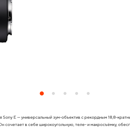
я Sony E — универсальный зум-объектив с рекордным 18,8-крат
.Он сочетает в себе широкоугольную, теле- и макросъёмку, обес