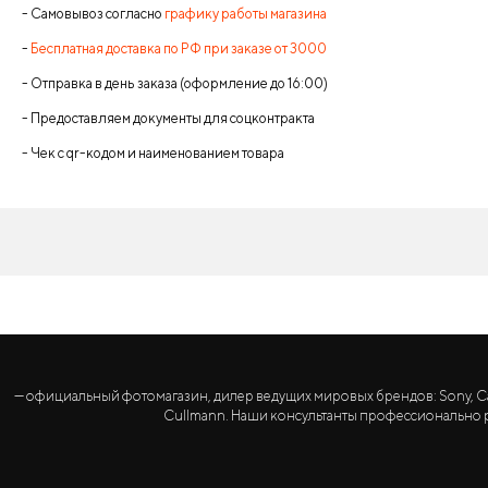
- Самовывоз согласно
графику работы магазина
-
Бесплатная доставка по РФ при заказе от 3000
- Отправка в день заказа (оформление до 16:00)
- Предоставляем документы для соцконтракта
- Чек с qr-кодом и наименованием товара
— официальный фотомагазин, дилер ведущих мировых брендов: Sony, Canon, 
Cullmann. Наши консультанты профессионально р