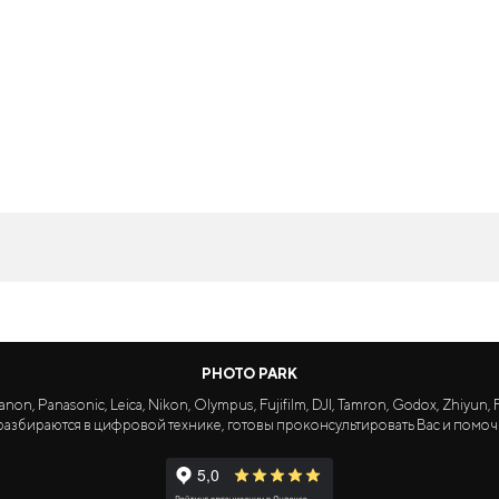
PHOTO PARK
Panasonic, Leica, Nikon, Olympus, Fujifilm, DJI, Tamron, Godox, Zhiyun, Fa
азбираются в цифровой технике, готовы проконсультировать Вас и помоч