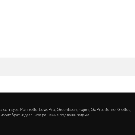
lcon Eyes, Manfrotto, LowePro, GreenBean, Fujimi, GoPro, Benro, Giottos,
ь подобрать идеальное решение под ваши задачи.