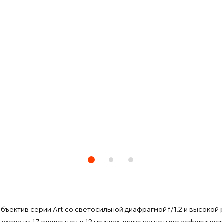
объектив серии Art со светосильной диафрагмой f/1.2 и высок
схема из 17 элементов в 12 группах, включая четыре асферичес