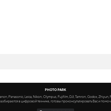
PHOTO PARK
Panasonic, Leica, Nikon, Olympus, Fujifilm, DJI, Tamron, Godox, Zhiyun, Fa
азбираются в цифровой технике, готовы проконсультировать Вас и помоч