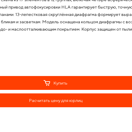
ный привод автофокусировки HLA гарантирует быструю, точную
ланами. 13-лепестковая скруглённая диафрагма формирует выр
к бликам и засветкам. Модель оснащена кольцом диафрагмы с в
до- и маслоотталкивающим покрытием. Корпус защищен от пыли и
Купить
Расчитать цену для юрлиц