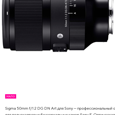
МАЛО
Sigma 50mm f/1.2 DG DN Art для Sony — профессиональный 
для полнокадровых беззеркальных камер Sony E. Оптическая 