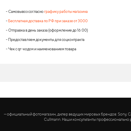
- Самовывоз согласно
графику работы магазина
-
Бесплатная доставка по РФ при заказе от 3000
- Отправка в день заказа (оформление до 16:00)
- Предоставляем документы для соцконтракта
- Чек с qr-кодом и наименованием товара
— официальный фотомагазин, дилер ведущих мировых брендов: Sony, Canon, 
Cullmann. Наши консультанты профессионально р