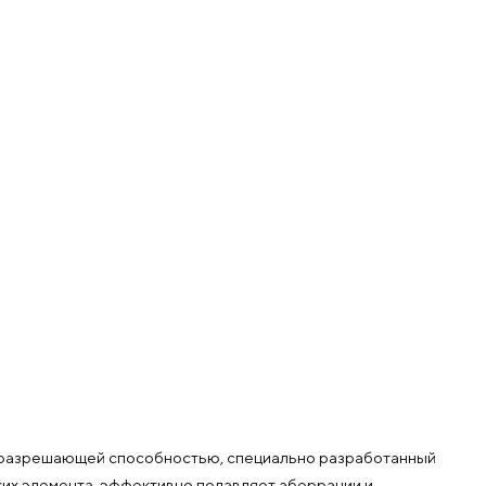
ой разрешающей способностью, специально разработанный
ких элемента, эффективно подавляет аберрации и