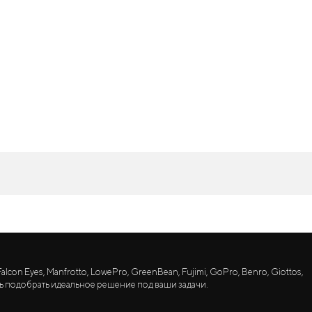
lcon Eyes, Manfrotto, LowePro, GreenBean, Fujimi, GoPro, Benro, Giottos,
ь подобрать идеальное решение под ваши задачи.