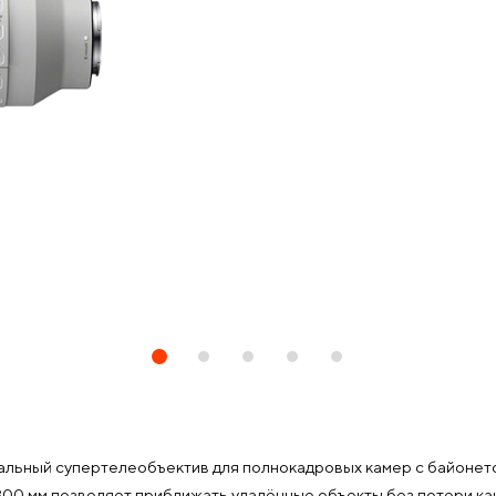
ьный супертелеобъектив для полнокадровых камер с байонетом
800 мм позволяет приближать удалённые объекты без потери кач