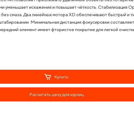
ми уменьшает искажения и повышает чёткость. Стабилизация Op
к без смаза. Два линейных мотора XD обеспечивают быстрый и т
табировании. Минимальная дистанция фокусировки составляет 1,7
 передний элемент имеет фтористое покрытие для легкой очистки
Купить
Расчитать цену для юрлиц