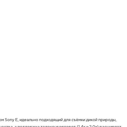
 Sony E, идеально подходящий для съёмки дикой природы,
ества, а поддержка телеконвертеров (1.4x и 2.0x) расширяет