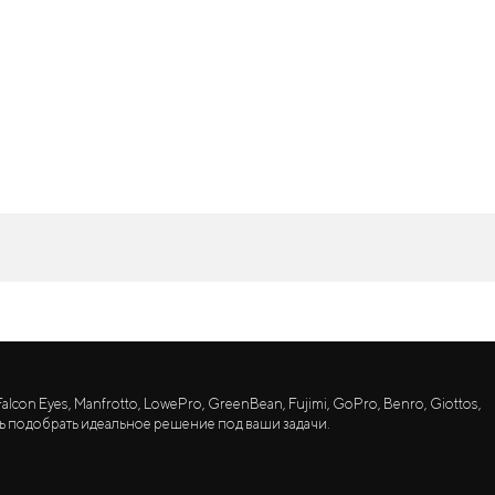
lcon Eyes, Manfrotto, LowePro, GreenBean, Fujimi, GoPro, Benro, Giottos,
ь подобрать идеальное решение под ваши задачи.