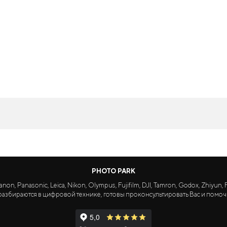
PHOTO PARK
Panasonic, Leica, Nikon, Olympus, Fujifilm, DJI, Tamron, Godox, Zhiyun, Fa
азбираются в цифровой технике, готовы проконсультировать Вас и помоч