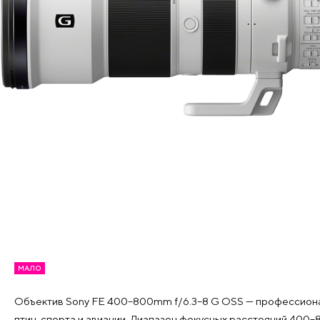
МАЛО
Объектив Sony FE 400–800mm f/6.3–8 G OSS — профессионал
птиц, спорта и авиации. Диапазон фокусных расстояний 400–