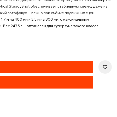
tical SteadyShot обеспечивает стабильную съемку даже на
ихий автофокус — важно при съёмке подвижных сцен.
 м на 400 мм и 3,5 м на 800 мм, с максимальным
. Вес 2475 г — оптимален для суперзума такого класса.