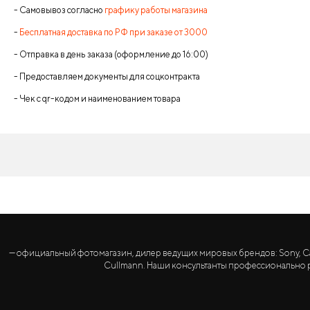
- Самовывоз согласно
графику работы магазина
-
Бесплатная доставка по РФ при заказе от 3000
- Отправка в день заказа (оформление до 16:00)
- Предоставляем документы для соцконтракта
- Чек с qr-кодом и наименованием товара
— официальный фотомагазин, дилер ведущих мировых брендов: Sony, Canon, 
Cullmann. Наши консультанты профессионально р