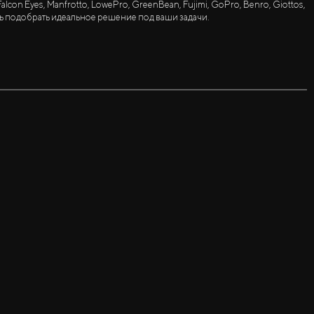
lcon Eyes, Manfrotto, LowePro, GreenBean, Fujimi, GoPro, Benro, Giottos,
ь подобрать идеальное решение под ваши задачи.