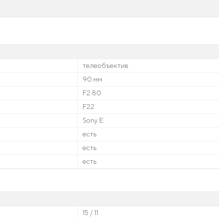
телеобъектив
90 мм
F2.80
F22
Sony E
есть
есть
есть
15 / 11