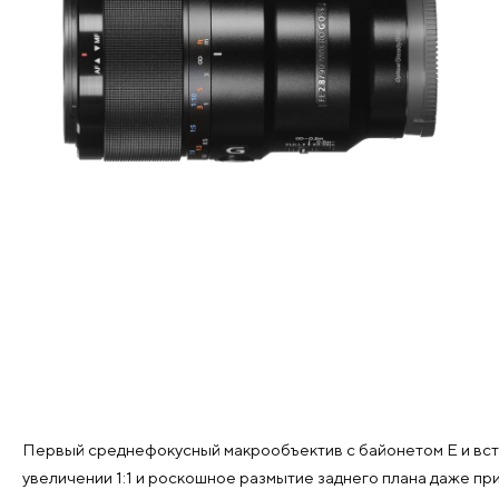
Первый среднефокусный макрообъектив с байонетом E и вст
увеличении 1:1 и роскошное размытие заднего плана даже пр