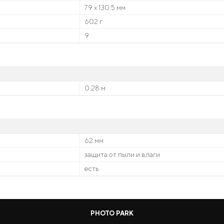
79 x 130.5 мм
602 г
9
0.28 м
62 мм
защита от пыли и влаги
есть
PHOTO PARK