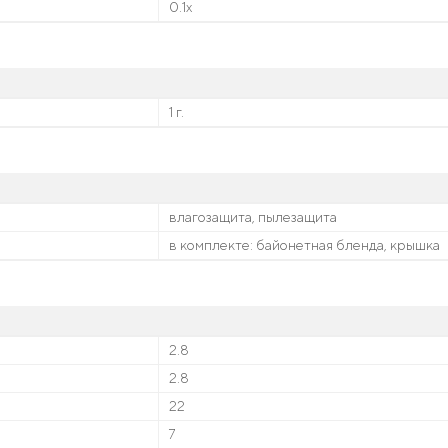
0.1x
1 г.
влагозащита, пылезащита
в комплекте: байонетная бленда, крышка
2.8
2.8
22
7