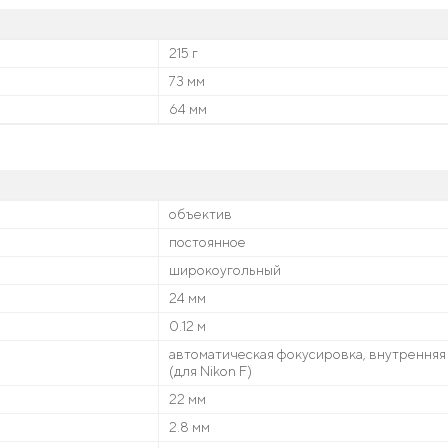
215 г
73 мм
64 мм
объектив
постоянное
широкоугольный
24 мм
0.12 м
автоматическая фокусировка, внутрення
(для Nikon F)
22 мм
2.8 мм