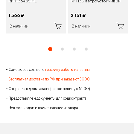
RFR-3648S HL
RFT130 ветроустойчивый
1 566
¤
2 151
¤
В наличии
В наличии
- Самовывоз согласно
графику работы магазина
-
Бесплатная доставка по РФ при заказе от 3000
- Отправка в день заказа (оформление до 16:00)
- Предоставляем документы для соцконтракта
- Чек с qr-кодом и наименованием товара